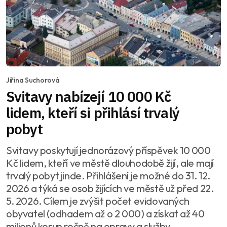
Jiřina Suchorová
Svitavy nabízejí 10 000 Kč
lidem, kteří si přihlásí trvalý
pobyt
Svitavy poskytují jednorázový příspěvek 10 000
Kč lidem, kteří ve městě dlouhodobě žijí, ale mají
trvalý pobyt jinde. Přihlášení je možné do 31. 12.
2026 a týká se osob žijících ve městě už před 22.
5. 2026. Cílem je zvýšit počet evidovaných
obyvatel (odhadem až o 2 000) a získat až 40
milionů korun ročně na opravy a služby.