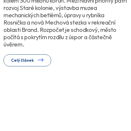
kolem 300 milionů korun. Mezi hlavní priority patří
rozvoj Staré kolonie, výstavba muzea
mechanických betlémů, úpravy u rybníka
Rosnička a nová Mechová stezka v rekreační
oblasti Brand. Rozpočet je schodkový, město
počítá s pokrytím rozdílu z úspor a částečně
úvěrem.
Celý článek