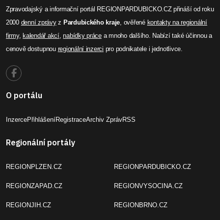
Zpravodajský a informační portál REGIONPARDUBICKO.CZ přináší od roku
2000
denní zprávy
z
Pardubického kraje
, ověřené
kontakty na regionální
firmy
,
kalendář akcí
,
nabídky práce
a mnoho dalšího. Nabízí také účinnou a
cenově dostupnou
regionální inzerci
pro podnikatele i jednotlivce.
O portálu
Inzerce
Přihlášení
Registrace
Archiv Zpráv
RSS
Regionální portály
REGIONPLZEN.CZ
REGIONPARDUBICKO.CZ
REGIONZAPAD.CZ
REGIONVYSOCINA.CZ
REGIONJIH.CZ
REGIONBRNO.CZ