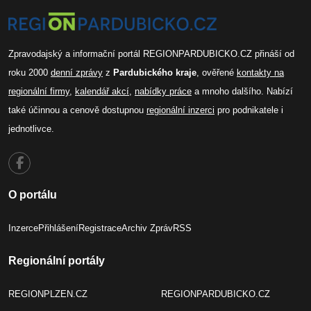
Zpravodajský a informační portál REGIONPARDUBICKO.CZ přináší od
roku 2000
denní zprávy
z
Pardubického kraje
, ověřené
kontakty na
regionální firmy
,
kalendář akcí
,
nabídky práce
a mnoho dalšího. Nabízí
také účinnou a cenově dostupnou
regionální inzerci
pro podnikatele i
jednotlivce.
O portálu
Inzerce
Přihlášení
Registrace
Archiv Zpráv
RSS
Regionální portály
REGIONPLZEN.CZ
REGIONPARDUBICKO.CZ