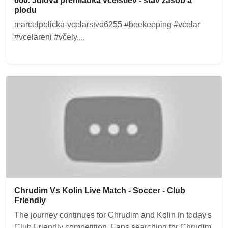
660. Júlová prehliadka včelstiev - stav zásob a
plodu
marcelpolicka-vcelarstvo6255 #beekeeping #vcelar
#vcelareni #včely....
Chrudim Vs Kolin Live Match - Soccer - Club
Friendly
The journey continues for Chrudim and Kolin in today's
Club Friendly competition. Fans searching for Chrudim