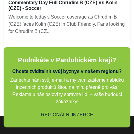
Commentary Day Full Chrudim B (CZE) Vs Kolin
(CZE) - Soccer
Welcome to today's Soccer coverage as Chrudim B
(CZE) faces Kolin (CZE) in Club Friendly. Fans looking
for Chrudim B (CZ...
Podnikáte v Pardubickém kraji?
Chcete zviditelnit svůj byznys v našem regionu?
Zanechte nám svůj e-mail a my vám zašleme nabídku
inzertních produktů šitou na míru přesně pro vás.
Reklama u nás osloví ty správné lidi – vaše budoucí
zákazníky!
REGIONÁLNÍ INZERCE