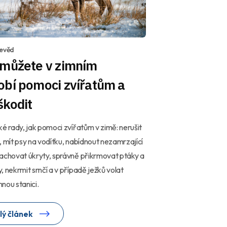
devěd
 můžete v zimním
obí pomoci zvířatům a
škodit
pomoci zvířatům v zimě: nerušit
, mít psy na vodítku, nabídnout nezamrzající
achovat úkryty, správně přikrmovat ptáky a
, nekrmit srnčí a v případě ježků volat
nou stanici.
lý článek