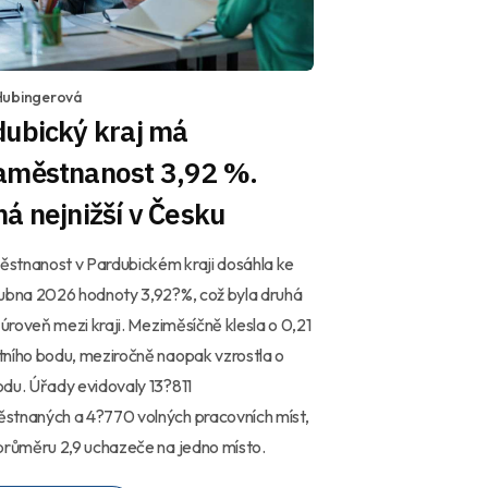
Hubingerová
dubický kraj má
aměstnanost 3,92 %.
á nejnižší v Česku
stnanost v Pardubickém kraji dosáhla ke
ubna 2026 hodnoty 3,92?%, což byla druhá
í úroveň mezi kraji. Meziměsíčně klesla o 0,21
ního bodu, meziročně naopak vzrostla o
du. Úřady evidovaly 13?811
stnaných a 4?770 volných pracovních míst,
průměru 2,9 uchazeče na jedno místo.