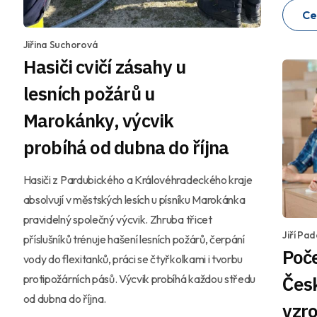
Ce
Jiřina Suchorová
Hasiči cvičí zásahy u
lesních požárů u
Marokánky, výcvik
probíhá od dubna do října
Hasiči z Pardubického a Královéhradeckého kraje
absolvují v městských lesích u písníku Marokánka
pravidelný společný výcvik. Zhruba třicet
Jiří Pa
příslušníků trénuje hašení lesních požárů, čerpání
Poč
vody do flexitanků, práci se čtyřkolkami i tvorbu
protipožárních pásů. Výcvik probíhá každou středu
Čes
od dubna do října.
vzro