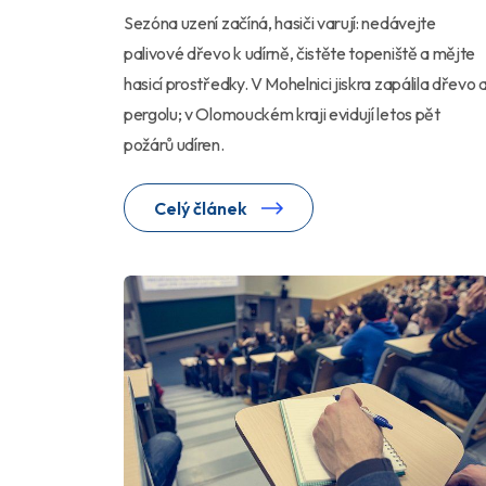
Sezóna uzení začíná, hasiči varují: nedávejte
palivové dřevo k udírně, čistěte topeniště a mějte
hasicí prostředky. V Mohelnici jiskra zapálila dřevo 
pergolu; v Olomouckém kraji evidují letos pět
požárů udíren.
Celý článek