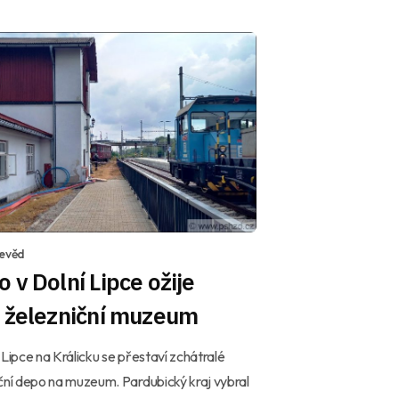
devěd
 v Dolní Lipce ožije
o železniční muzeum
 Lipce na Králicku se přestaví zchátralé
ční depo na muzeum. Pardubický kraj vybral