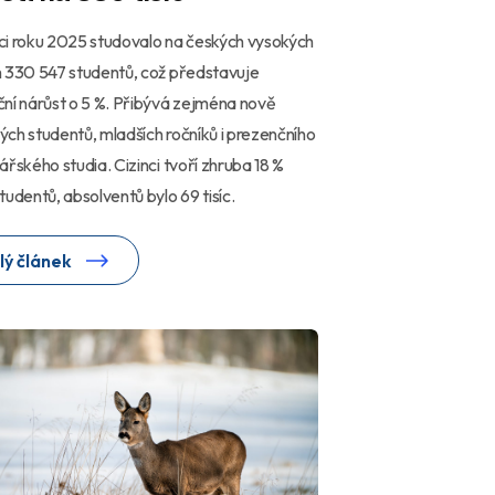
i roku 2025 studovalo na českých vysokých
 330 547 studentů, což představuje
ní nárůst o 5 %. Přibývá zejména nově
ch studentů, mladších ročníků i prezenčního
ářského studia. Cizinci tvoří zhruba 18 %
tudentů, absolventů bylo 69 tisíc.
lý článek