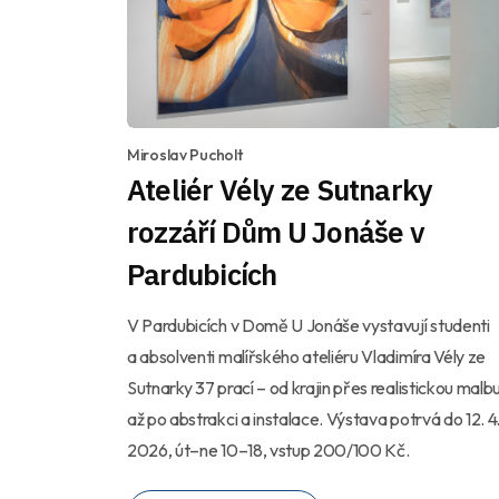
Miroslav Pucholt
Ateliér Vély ze Sutnarky
rozzáří Dům U Jonáše v
Pardubicích
V Pardubicích v Domě U Jonáše vystavují studenti
a absolventi malířského ateliéru Vladimíra Vély ze
Sutnarky 37 prací – od krajin přes realistickou malb
až po abstrakci a instalace. Výstava potrvá do 12. 4
2026, út–ne 10–18, vstup 200/100 Kč.