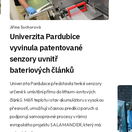
Jiřina Suchorová
Univerzita Pardubice
vyvinula patentované
senzory uvnitř
bateriových článků
Univerzita Pardubice představila tenké senzory
určené k umístění přímo do lithium-iontových
článků. Měří teplotu i stav akumulátoru s vysokou
přesností, umožňují včasnou predikci poruch a
podporují samoopravné procesy v rámci
evropského projektu SALAMANDER, který má