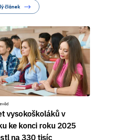
lý článek
devěd
et vysokoškoláků v
ku ke konci roku 2025
stl na 330 tisíc