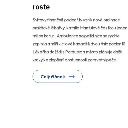
roste
Svitavy finančně podpořily vznik nové ordinace
praktické lékařky Natalie Mantulové částkou jeden
milion korun. Ambulance na poliklinice se rychle
zaplnila a míří k cílové kapacitě dvou tisíc pacientů.
Lékařka dojíždí z Pardubic a město plánuje další
kroky ke zlepšení dostupnosti zdravotní péče.
Celý článek