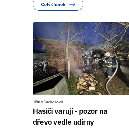
Celý článek
Jiřina Suchorová
Hasiči varují - pozor na
dřevo vedle udírny