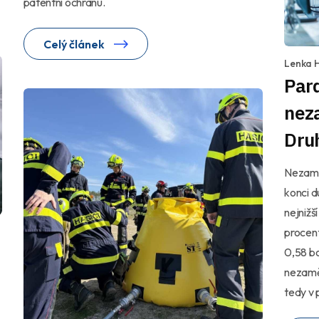
patentní ochranu.
Celý článek
Lenka 
Par
nez
Druh
Nezamě
konci d
nejnižš
procent
0,58 bo
nezamě
tedy v 