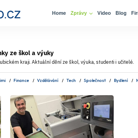
Home
Zprávy
Video
Blog
Fi
nky ze škol a výuky
bickém kraji. Aktuální dění ze škol, výuka, studenti i učitelé.
imi
Finance
Vzdělávání
Tech
Společnost
Bydlení
M