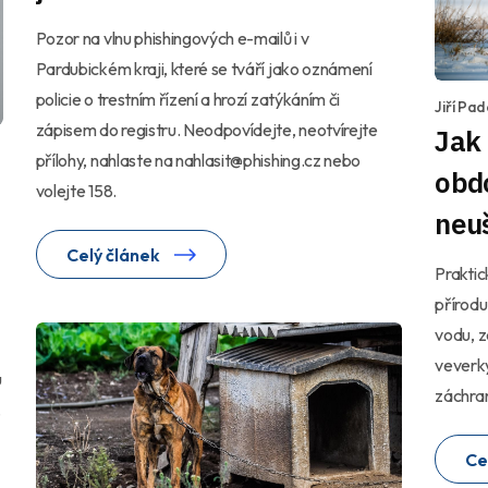
Pozor na vlnu phishingových e-mailů i v
Pardubickém kraji, které se tváří jako oznámení
policie o trestním řízení a hrozí zatýkáním či
Jiří Pa
zápisem do registru. Neodpovídejte, neotvírejte
Jak
přílohy, nahlaste na nahlasit@phishing.cz nebo
obd
volejte 158.
neu
Celý článek
Praktické rady, jak 
přírodu
vodu, z
veverky
u
záchran
.
Ce