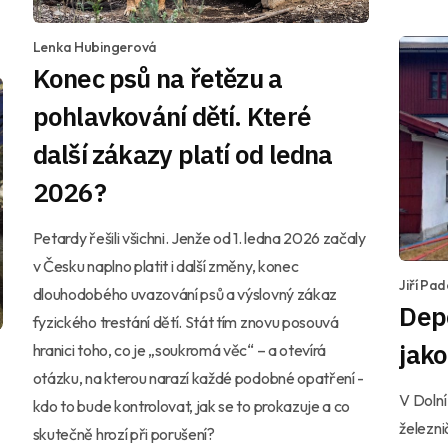
Lenka Hubingerová
Konec psů na řetězu a
pohlavkování dětí. Které
další zákazy platí od ledna
2026?
Petardy řešili všichni. Jenže od 1. ledna 2026 začaly
v Česku naplno platit i další změny, konec
Jiří Pa
dlouhodobého uvazování psů a výslovný zákaz
Depo
fyzického trestání dětí. Stát tím znovu posouvá
jak
hranici toho, co je „soukromá věc“ – a otevírá
otázku, na kterou narazí každé podobné opatření -
V Dolní
kdo to bude kontrolovat, jak se to prokazuje a co
železni
skutečně hrozí při porušení?