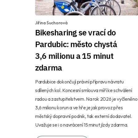
Jiřina Suchorová
Bikesharing se vrací do
Pardubic: město chystá
3,6 milionu a 15 minut
zdarma
Pardubice dokončují právní přípravu návratu
sdílených kol. Koncesní smlouva míří ke schválení
radou a zastupitelstvem. Na rok 2026 je vyčleněno
3,6 milionu korun a ve hře je jak provoz přes
městský dopravní podnik, tak externí dodavatel.
Uvažuje se i o navrácení 15 minut jízdy zdarma.