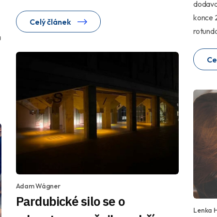
dodavat
konce 2
Celý článek
rotunda
a
Ce
Adam Wágner
Pardubické silo se o
Lenka 