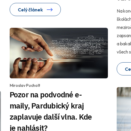
Celý článek
Na konc
školách
meziroč
zapsaný
a bakal
všech s
Ce
Miroslav Pucholt
Pozor na podvodné e-
maily, Pardubický kraj
zaplavuje další vlna. Kde
je nahlásit?