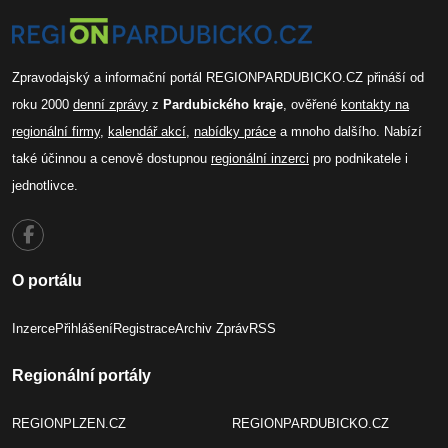
Zpravodajský a informační portál REGIONPARDUBICKO.CZ přináší od
roku 2000
denní zprávy
z
Pardubického kraje
, ověřené
kontakty na
regionální firmy
,
kalendář akcí
,
nabídky práce
a mnoho dalšího. Nabízí
také účinnou a cenově dostupnou
regionální inzerci
pro podnikatele i
jednotlivce.
O portálu
Inzerce
Přihlášení
Registrace
Archiv Zpráv
RSS
Regionální portály
REGIONPLZEN.CZ
REGIONPARDUBICKO.CZ