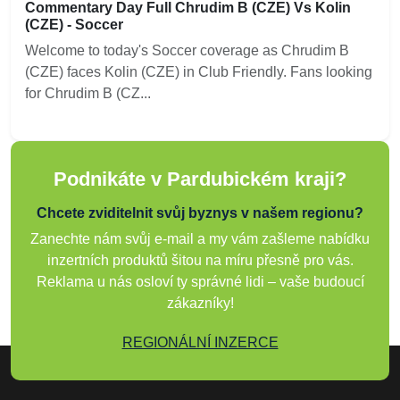
Commentary Day Full Chrudim B (CZE) Vs Kolin
(CZE) - Soccer
Welcome to today's Soccer coverage as Chrudim B
(CZE) faces Kolin (CZE) in Club Friendly. Fans looking
for Chrudim B (CZ...
Podnikáte v Pardubickém kraji?
Chcete zviditelnit svůj byznys v našem regionu?
Zanechte nám svůj e-mail a my vám zašleme nabídku
inzertních produktů šitou na míru přesně pro vás.
Reklama u nás osloví ty správné lidi – vaše budoucí
zákazníky!
REGIONÁLNÍ INZERCE