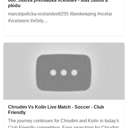
660. Júlová prehliadka včelstiev - stav zásob a
plodu
marcelpolicka-vcelarstvo6255 #beekeeping #vcelar
#vcelareni #včely....
Chrudim Vs Kolin Live Match - Soccer - Club
Friendly
The journey continues for Chrudim and Kolin in today's
Club Friendly competition. Fans searching for Chrudim