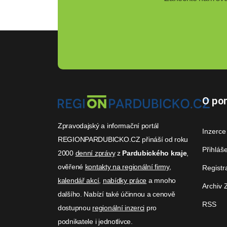
O por
Zpravodajský a informační portál
Inzerce
REGIONPARDUBICKO.CZ přináší od roku
Přihláš
2000
denní zprávy
z
Pardubického kraje
,
ověřené
kontakty na regionální firmy
,
Registr
kalendář akcí
,
nabídky práce
a mnoho
Archiv 
dalšího. Nabízí také účinnou a cenově
RSS
dostupnou
regionální inzerci
pro
podnikatele i jednotlivce.