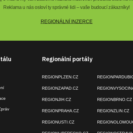
Reklama u nás osloví ty správné lidi – vaše budoucí zákazníky!
REGIONÁLNÍ INZERCE
tálu
Regionální portály
REGIONPLZEN.CZ
REGIONPARDUBI
ení
REGIONZAPAD.CZ
REGIONVYSOCIN
ace
REGIONJIH.CZ
REGIONBRNO.CZ
Zpráv
REGIONPRAHA.CZ
REGIONZLIN.CZ
REGIONUSTI.CZ
REGIONOLOMOU