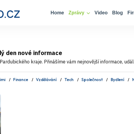
Home
Zprávy
Video
Blog
Fi
dý den nové informace
Pardubického kraje. Přinášíme vám nejnovější informace, událos
imi
Finance
Vzdělávání
Tech
Společnost
Bydlení
M