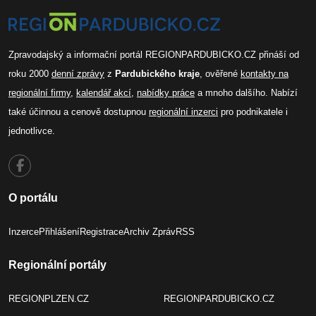
Zpravodajský a informační portál REGIONPARDUBICKO.CZ přináší od
roku 2000
denní zprávy
z
Pardubického kraje
, ověřené
kontakty na
regionální firmy
,
kalendář akcí
,
nabídky práce
a mnoho dalšího. Nabízí
také účinnou a cenově dostupnou
regionální inzerci
pro podnikatele i
jednotlivce.
O portálu
Inzerce
Přihlášení
Registrace
Archiv Zpráv
RSS
Regionální portály
REGIONPLZEN.CZ
REGIONPARDUBICKO.CZ