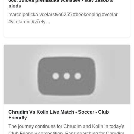
660. Júlová prehliadka včelstiev - stav zásob a
plodu
marcelpolicka-vcelarstvo6255 #beekeeping #vcelar
#vcelareni #včely....
Chrudim Vs Kolin Live Match - Soccer - Club
Friendly
The journey continues for Chrudim and Kolin in today's
Club Friendly competition. Fans searching for Chrudim