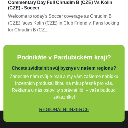
Commentary Day Full Chrudim B (CZE) Vs Kolin
(CZE) - Soccer
Welcome to today's Soccer coverage as Chrudim B
(CZE) faces Kolin (CZE) in Club Friendly. Fans looking
for Chrudim B (CZ...
Podnikáte v Pardubickém kraji?
Chcete zviditelnit svůj byznys v našem regionu?
Zanechte nám svůj e-mail a my vám zašleme nabídku
inzertních produktů šitou na míru přesně pro vás.
Reklama u nás osloví ty správné lidi – vaše budoucí
zákazníky!
REGIONÁLNÍ INZERCE