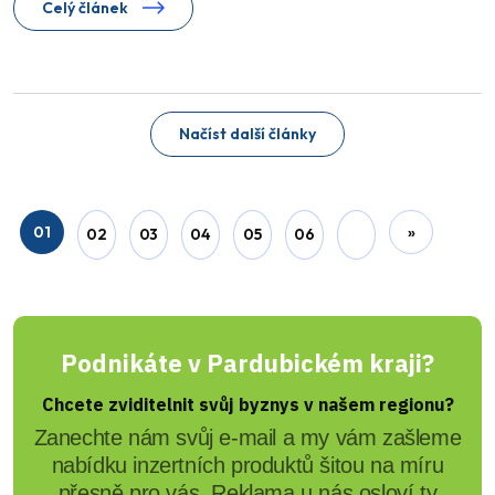
Celý článek
Načíst další články
01
»
02
03
04
05
06
Podnikáte v Pardubickém kraji?
Chcete zviditelnit svůj byznys v našem regionu?
Zanechte nám svůj e-mail a my vám zašleme
nabídku inzertních produktů šitou na míru
přesně pro vás. Reklama u nás osloví ty