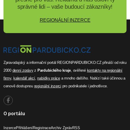
správné lidi – vaše budoucí zákazníky!
REGIONÁLNÍ INZERCE
Zpravodajský a informační portál REGIONPARDUBICKO.CZ přináší od roku
2000
denní zprávy
z
Pardubického kraje
, ověřené
kontakty na regionální
firmy
,
kalendář akcí
,
nabídky práce
a mnoho dalšího. Nabízí také účinnou a
cenově dostupnou
regionální inzerci
pro podnikatele i jednotlivce.
O portálu
Inzerce
Přihlášení
Registrace
Archiv Zpráv
RSS