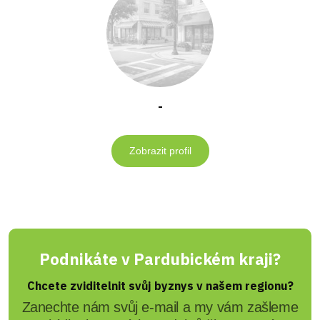
-
Zobrazit profil
Podnikáte v Pardubickém kraji?
Chcete zviditelnit svůj byznys v našem regionu?
Zanechte nám svůj e-mail a my vám zašleme