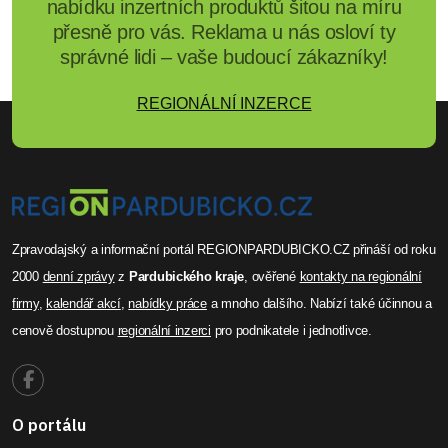
nabídku inzertních produktů šitou na míru
přesně pro vás. Reklama u nás osloví ty
správné lidi – vaše budoucí zákazníky!
REGIONÁLNÍ INZERCE
Zpravodajský a informační portál REGIONPARDUBICKO.CZ přináší od roku
2000
denní zprávy
z
Pardubického kraje
, ověřené
kontakty na regionální
firmy
,
kalendář akcí
,
nabídky práce
a mnoho dalšího. Nabízí také účinnou a
cenově dostupnou
regionální inzerci
pro podnikatele i jednotlivce.
O portálu