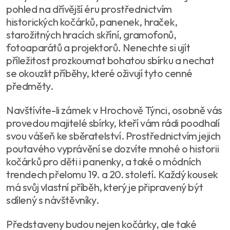
pohled na dřívější éru prostřednictvím
historických kočárků, panenek, hraček,
starožitných hracích skříní, gramofonů,
fotoaparátů a projektorů. Nenechte si ujít
příležitost prozkoumat bohatou sbírku a nechat
se okouzlit příběhy, které oživují tyto cenné
předměty.
Navštívíte-li zámek v Hrochově Týnci, osobně vás
provedou majitelé sbírky, kteří vám rádi poodhalí
svou vášeň ke sběratelství. Prostřednictvím jejich
poutavého vyprávění se dozvíte mnohé o historii
kočárků pro děti i panenky, a také o módních
trendech přelomu 19. a 20. století. Každý kousek
má svůj vlastní příběh, který je připravený být
sdílený s návštěvníky.
Představeny budou nejen kočárky, ale také