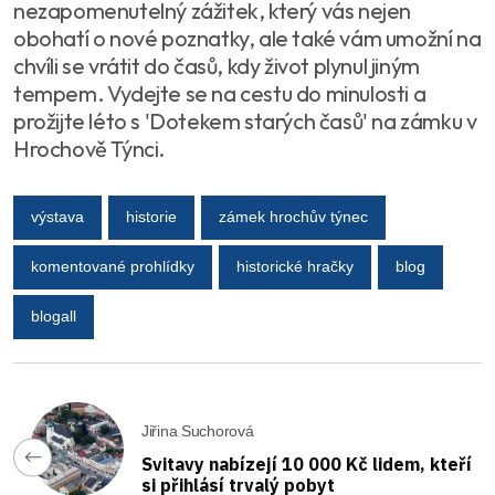
nezapomenutelný zážitek, který vás nejen
obohatí o nové poznatky, ale také vám umožní na
chvíli se vrátit do časů, kdy život plynul jiným
tempem. Vydejte se na cestu do minulosti a
prožijte léto s 'Dotekem starých časů' na zámku v
Hrochově Týnci.
výstava
historie
zámek hrochův týnec
komentované prohlídky
historické hračky
blog
blogall
Jiřina Suchorová
Svitavy nabízejí 10 000 Kč lidem, kteří
si přihlásí trvalý pobyt