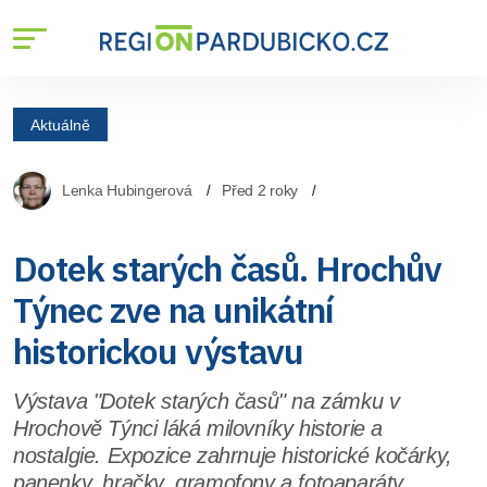
Aktuálně
Lenka Hubingerová
Před 2 roky
Dotek starých časů. Hrochův
Týnec zve na unikátní
historickou výstavu
Výstava "Dotek starých časů" na zámku v
Hrochově Týnci láká milovníky historie a
nostalgie. Expozice zahrnuje historické kočárky,
panenky, hračky, gramofony a fotoaparáty.