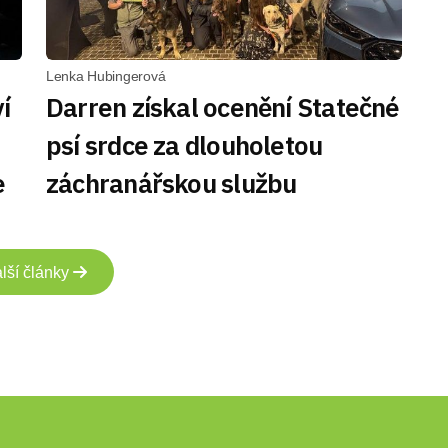
Lenka Hubingerová
í
Darren získal ocenění Statečné
-
psí srdce za dlouholetou
e
záchranářskou službu
lší články