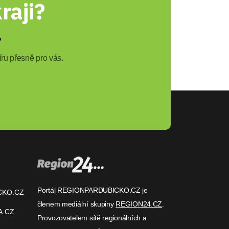
raji?
?
ru přesně pro vás.
Portál REGIONPARDUBICKO.CZ je
CKO.CZ
členem mediální skupiny
REGION24.CZ
.
A.CZ
Provozovatelem sítě regionálních a