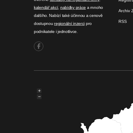
kalendář akcí
,
nabídky práce
a mnoho
Archiv 
dalšího. Nabízí také účinnou a cenově
RSS
dostupnou
regionální inzerci
pro
podnikatele i jednotlivce.
+
−