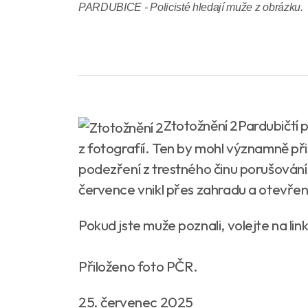
PARDUBICE - Policisté hledají muže z obrázku.
Ztotožnění 2Pardubičtí 
z fotografií. Ten by mohl významně při
podezření z trestného činu porušován
července vnikl přes zahradu a otevře
Pokud jste muže poznali, volejte na lin
Přiloženo foto PČR.
25. červenec 2025