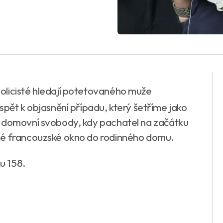
policisté hledají potetovaného muže
spět k objasnění případu, který šetříme jako
í domovní svobody, kdy pachatel na začátku
né francouzské okno do rodinného domu.
ku 158.