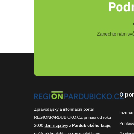
Podn
Zanechte nám svůj
O por
Zpravodajský a informační portál
Inzerce
REGIONPARDUBICKO.CZ přináší od roku
Přihláš
2000
denní zprávy
z
Pardubického kraje
,
ověřené
kontakty na regionální firmy
,
Registr