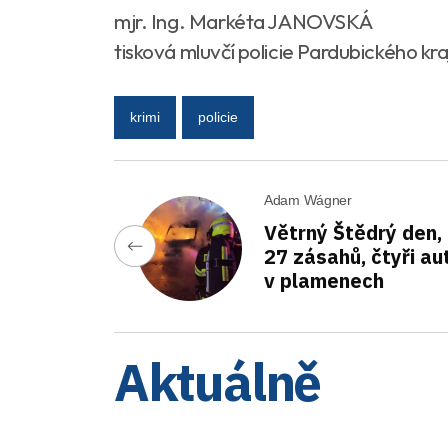
mjr. Ing. Markéta JANOVSKÁ
tisková mluvčí policie Pardubického kra
krimi
policie
Adam Wágner
Větrný Štědrý den,
27 zásahů, čtyři au
v plamenech
Aktuálně