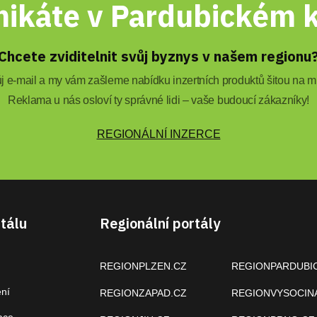
ikáte v Pardubickém k
Chcete zviditelnit svůj byznys v našem regionu
 e-mail a my vám zašleme nabídku inzertních produktů šitou na mí
Reklama u nás osloví ty správné lidi – vaše budoucí zákazníky!
REGIONÁLNÍ INZERCE
tálu
Regionální portály
REGIONPLZEN.CZ
REGIONPARDUBI
ení
REGIONZAPAD.CZ
REGIONVYSOCIN
ace