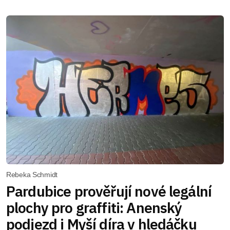
Rebeka Schmidt
Pardubice prověřují nové legální
plochy pro graffiti: Anenský
podjezd i Myší díra v hledáčku