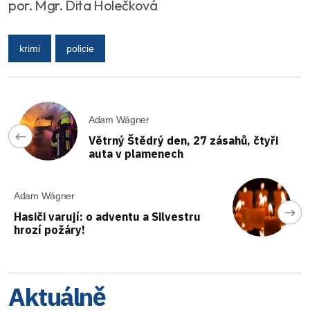
por. Mgr. Dita Holečková
krimi
policie
Adam Wágner
Větrný Štědrý den, 27 zásahů, čtyři
auta v plamenech
Adam Wágner
Hasiči varují: o adventu a Silvestru
hrozí požáry!
Aktuálně