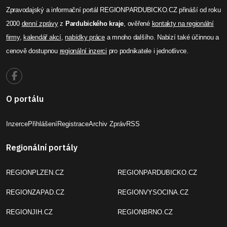
Zpravodajský a informační portál REGIONPARDUBICKO.CZ přináší od roku
2000
denní zprávy
z
Pardubického kraje
, ověřené
kontakty na regionální
firmy
,
kalendář akcí
,
nabídky práce
a mnoho dalšího. Nabízí také účinnou a
cenově dostupnou
regionální inzerci
pro podnikatele i jednotlivce.
O portálu
Inzerce
Přihlášení
Registrace
Archiv Zpráv
RSS
Regionální portály
REGIONPLZEN.CZ
REGIONPARDUBICKO.CZ
REGIONZAPAD.CZ
REGIONVYSOCINA.CZ
REGIONJIH.CZ
REGIONBRNO.CZ