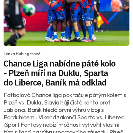
Lenka Hubingerová
Chance Liga nabídne páté kolo
- Plzeň míří na Duklu, Sparta
do Liberce, Baník má odklad
Fotbalová Chance liga pokračuje pátým kolem s
Plzeň vs. Dukla, Slavia hájí čisté konto proti
Jablonci. Baník hledá první výhru v boji s
Pardubicemi. Víkend zakončí Sparta vs. Liberec.
iSport Fantasy nabízí možnost vytvořit vlastní
tým s šancí na výhru sportovního zájezdu. Plzeň