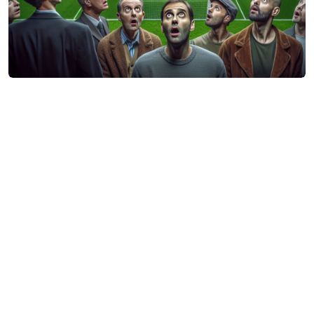
Lenka Hubingerová
Špionážní dron nad
fotbalovým hřištěm - Arka
Gdyně šmírovala soupeře
Necelých 14 dnů před zahájením polské
Ekstraklasy se vyskytla neobvyklá aféra. Během
uzavřeného přípravného utkání Motor Lublin vs.
Lechia Gdaňsk byl spatřen dron. Jeho
operátorem byl člen konkurenční Arky Gdyně,
která sledovala soupeře. Incident vyvolal
negativní reakce, ale Motor Lublin situaci