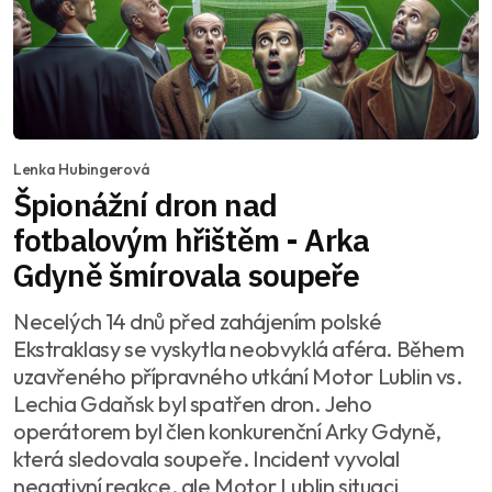
Lenka Hubingerová
Špionážní dron nad
fotbalovým hřištěm - Arka
Gdyně šmírovala soupeře
Necelých 14 dnů před zahájením polské
Ekstraklasy se vyskytla neobvyklá aféra. Během
uzavřeného přípravného utkání Motor Lublin vs.
Lechia Gdaňsk byl spatřen dron. Jeho
operátorem byl člen konkurenční Arky Gdyně,
která sledovala soupeře. Incident vyvolal
negativní reakce, ale Motor Lublin situaci