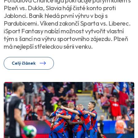
Fotbalová Chance liga pokračuje pátým kolem s
Plzeň vs. Dukla, Slavia hájí čisté konto proti
Jablonci. Baník hledá první výhru v boji s
Pardubicemi. Víkend zakončí Sparta vs. Liberec.
iSport Fantasy nabízí možnost vytvořit vlastní
tým s šancí na výhru sportovního zájezdu. Plzeň
má nejlepší střeleckou sérii venku.
Celý článek