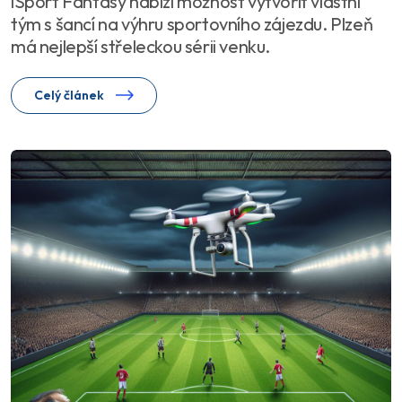
iSport Fantasy nabízí možnost vytvořit vlastní
tým s šancí na výhru sportovního zájezdu. Plzeň
má nejlepší střeleckou sérii venku.
Celý článek