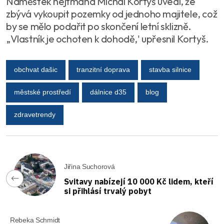
Náměstek hejtmana Michal Kortyš uvedl, že
zbývá vykoupit pozemky od jednoho majitele, což
by se mělo podařit po skončení letní sklizně.
„Vlastník je ochoten k dohodě,' upřesnil Kortyš.
obchvat dašic
tranzitní doprava
stavba silnice
městské prostředí
dálnice d35
blog
zdravetrendy
Jiřina Suchorová
Svitavy nabízejí 10 000 Kč lidem, kteří
si přihlásí trvalý pobyt
Rebeka Schmidt