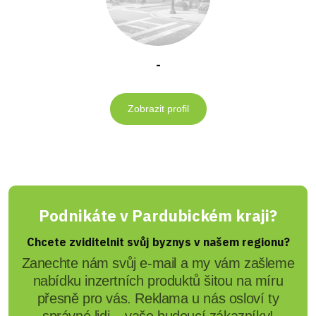
-
Zobrazit profil
Podnikáte v Pardubickém kraji?
Chcete zviditelnit svůj byznys v našem regionu?
Zanechte nám svůj e-mail a my vám zašleme
nabídku inzertních produktů šitou na míru
přesně pro vás. Reklama u nás osloví ty
správné lidi – vaše budoucí zákazníky!