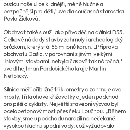
budou naše ulice klidnější, méně hlučné a
bezpečnější pro děti,' uvedla současná starostka
Pavla Žídková.
Obchvat také slouží jako přivaděč na dálnici D35.
Celkové náklady stavby zahrnuly i archeologický
průzkum, který stál 85 milionů korun. „Příprava
obchvatu Dašic, v porovnání s jinými velkými
liniovými stavbami, nebyla časově tak náročná,'
uvedl hejtman Pardubického kraje Martin
Netolický.
Silnice měří přibližně tři kilometry a zahrnuje dva
mosty, tři kruhové křižovatky a jeden podchod
pro pěší a cyklisty. Největší stavební výzvou byl
ocelobetonový most přes řeku Loučnou. „Během
stavby jsme u podchodu narazili na nečekaně
vysokou hladinu spodní vody, což vyžadovalo