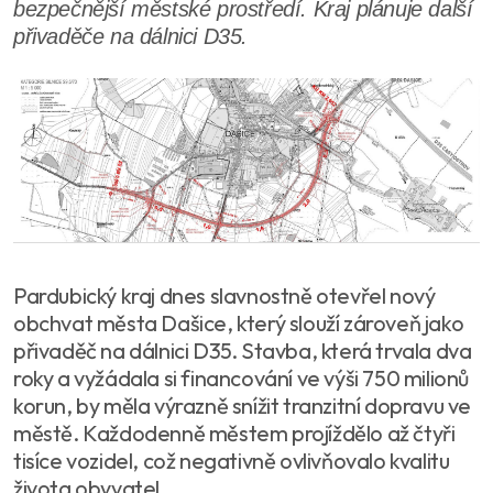
bezpečnější městské prostředí. Kraj plánuje další
přivaděče na dálnici D35.
Pardubický kraj dnes slavnostně otevřel nový
obchvat města Dašice, který slouží zároveň jako
přivaděč na dálnici D35. Stavba, která trvala dva
roky a vyžádala si financování ve výši 750 milionů
korun, by měla výrazně snížit tranzitní dopravu ve
městě. Každodenně městem projíždělo až čtyři
tisíce vozidel, což negativně ovlivňovalo kvalitu
života obyvatel.