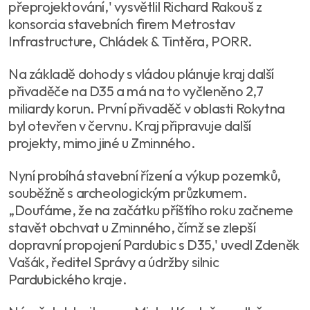
přeprojektování,' vysvětlil Richard Rakouš z
konsorcia stavebních firem Metrostav
Infrastructure, Chládek & Tintěra, PORR.
Na základě dohody s vládou plánuje kraj další
přivaděče na D35 a má na to vyčleněno 2,7
miliardy korun. První přivaděč v oblasti Rokytna
byl otevřen v červnu. Kraj připravuje další
projekty, mimo jiné u Zminného.
Nyní probíhá stavební řízení a výkup pozemků,
souběžně s archeologickým průzkumem.
„Doufáme, že na začátku příštího roku začneme
stavět obchvat u Zminného, čímž se zlepší
dopravní propojení Pardubic s D35,' uvedl Zdeněk
Vašák, ředitel Správy a údržby silnic
Pardubického kraje.