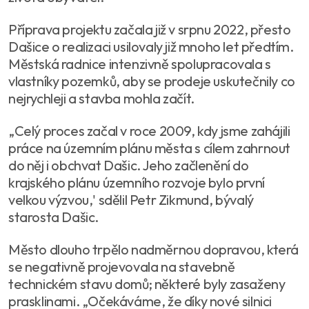
Příprava projektu začala již v srpnu 2022, přesto
Dašice o realizaci usilovaly již mnoho let předtím.
Městská radnice intenzivně spolupracovala s
vlastníky pozemků, aby se prodeje uskutečnily co
nejrychleji a stavba mohla začít.
„Celý proces začal v roce 2009, kdy jsme zahájili
práce na územním plánu města s cílem zahrnout
do něj i obchvat Dašic. Jeho začlenění do
krajského plánu územního rozvoje bylo první
velkou výzvou,' sdělil Petr Zikmund, bývalý
starosta Dašic.
Město dlouho trpělo nadměrnou dopravou, která
se negativně projevovala na stavebně
technickém stavu domů; některé byly zasaženy
prasklinami. „Očekáváme, že díky nové silnici