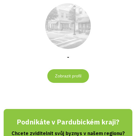
-
Zobrazit profil
Podnikáte v Pardubickém kraji?
Chcete zviditelnit svůj byznys v našem regionu?