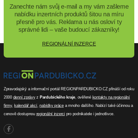
Zanechte nám svůj e-mail a my vám zašleme
nabídku inzertních produktů šitou na míru
přesně pro vás. Reklama u nás osloví ty
správné lidi – vaše budoucí zákazníky!
REGIONÁLNÍ INZERCE
Zpravodajský a informační portál REGIONPARDUBICKO.CZ přináší od roku
2000
denní zprávy
z
Pardubického kraje
, ověřené
kontakty na regionální
firmy
,
kalendář akcí
,
nabídky práce
a mnoho dalšího. Nabízí také účinnou a
cenově dostupnou
regionální inzerci
pro podnikatele i jednotlivce.