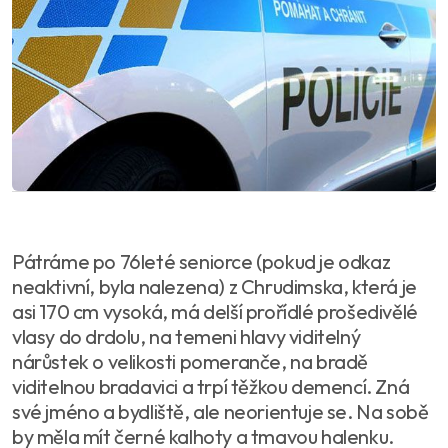
Pátráme po 76leté seniorce (pokud je odkaz
neaktivní, byla nalezena) z Chrudimska, která je
asi 170 cm vysoká, má delší prořídlé prošedivělé
vlasy do drdolu, na temeni hlavy viditelný
nárůstek o velikosti pomeranče, na bradě
viditelnou bradavici a trpí těžkou demencí. Zná
své jméno a bydliště, ale neorientuje se. Na sobě
by měla mít černé kalhoty a tmavou halenku.