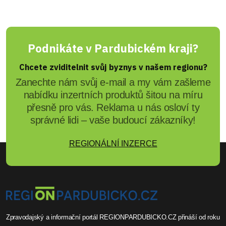
Podnikáte v Pardubickém kraji?
Chcete zviditelnit svůj byznys v našem regionu?
Zanechte nám svůj e-mail a my vám zašleme
nabídku inzertních produktů šitou na míru
přesně pro vás. Reklama u nás osloví ty
správné lidi – vaše budoucí zákazníky!
REGIONÁLNÍ INZERCE
Zpravodajský a informační portál REGIONPARDUBICKO.CZ přináší od roku