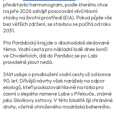
představilo harmonogram, podle kterého chce
na jaře 2026 zahájit posuzování vlivů hlavní
stavby na životní prostředí (EIA). Pokud půjde vše
bez větších zdržení, se stavbou se počítá od roku
2031.
Pro Pardubický kraj jde o dlouhodobě sledované
téma. Vodní cesta pro nákladní lodě dnes končí
ve Chvaleticích, dál do Pardubic se po Labi
pravidelně plout nedá.
Stát usiluje o prodloužení vodní cesty už od konce
90. let. Dřívější návrhy však narážely na odpor
ekologů, kteří poukazovali hlavně na rizika pro
území u slepého ramene Labe u Přelouče, známé
jako Slavíkovy ostrovy. V této lokalitě žijí chráněné
druhy, včetně ohroženého modráska bahenního.