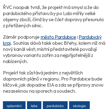
ŘVC naopak tvrdí, že projekt má smysl a že do
pardubického přístavu by po Labi mířily velké
objemy zboží, čímž by se část dopravy přesunula
z přetížených silnic.
Záměr podporuje
město Pardubice
i
Pardubický
kraj
. Souhlas dává také obec Břehy, kolem níž má
nový kanál vést; místní představitelé považují
vybranou variantu zatím za nejpřijatelnější z
nabízených.
Projekt tak zůstává jedním z největších
dopravních plánů v regionu. Pro Pardubice bude
klíčové, jak dopadne EIA a zda se přípravy znovu
nezaseknou na sporech a soudech.
splavnění
labe
pardubicko
ekologie