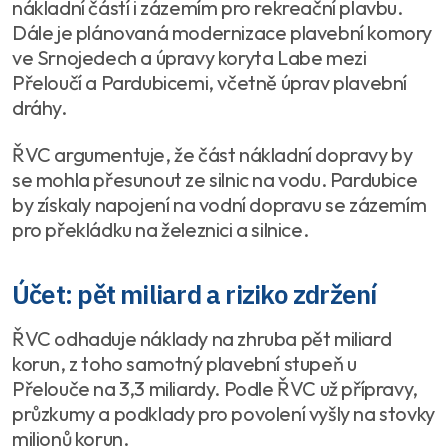
nákladní částí i zázemím pro rekreační plavbu.
Dále je plánovaná modernizace plavební komory
ve Srnojedech a úpravy koryta Labe mezi
Přeloučí a Pardubicemi, včetně úprav plavební
dráhy.
ŘVC argumentuje, že část nákladní dopravy by
se mohla přesunout ze silnic na vodu. Pardubice
by získaly napojení na vodní dopravu se zázemím
pro překládku na železnici a silnice.
Účet: pět miliard a riziko zdržení
ŘVC odhaduje náklady na zhruba pět miliard
korun, z toho samotný plavební stupeň u
Přelouče na 3,3 miliardy. Podle ŘVC už přípravy,
průzkumy a podklady pro povolení vyšly na stovky
milionů korun.