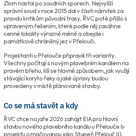
Zlom nastal po soudních sporech. Nejvyšší
správní soud v roce 2015 dal v části námitek za
pravdu kritikům původní trasy. ŘVC poté přišlo s
upraveným řešením, které podle něj zasáhne
cenné lokality výrazně méně a obejde i
památkově chráněný jez v Přelouči.
Projektanti u Přelouče připravili tři varianty.
Všechny počítají s novým plavebním kanálem na
pravém břehu, liší se hlavně způsobem, jak využijí
stávající koryto řeky a jaké úpravy budou
provedeny v místě plánované stavby.
Co se má stavět a kdy
ŘVC chce na jaře 2026 zahájit EIA pro hlavní
stavbu nového plavebního kanálu u Přelouče (v
projektu označovanou jako Stupeň Přelouč II).