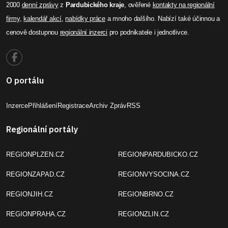
2000
denní zprávy
z
Pardubického kraje
, ověřené
kontakty na regionální
firmy
,
kalendář akcí
,
nabídky práce
a mnoho dalšího. Nabízí také účinnou a
cenově dostupnou
regionální inzerci
pro podnikatele i jednotlivce.
O portálu
Inzerce
Přihlášení
Registrace
Archiv Zpráv
RSS
Regionální portály
REGIONPLZEN.CZ
REGIONPARDUBICKO.CZ
REGIONZAPAD.CZ
REGIONVYSOCINA.CZ
REGIONJIH.CZ
REGIONBRNO.CZ
REGIONPRAHA.CZ
REGIONZLIN.CZ