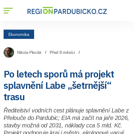
Ekonomika
Nikola Plecitá
Před 8 měsíci
Po letech sporů má projekt
splavnění Labe „šetrnější“
trasu
Ředitelství vodních cest plánuje splavnění Labe z
Přelouče do Pardubic; EIA má začít na jaře 2026,
stavby možná od 2031, náklady cca 5 mld. Kč.
Projekt podporuje kraj i město, ekologové varují