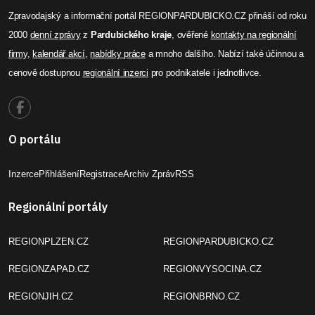
Zpravodajský a informační portál REGIONPARDUBICKO.CZ přináší od roku
2000
denní zprávy
z
Pardubického kraje
, ověřené
kontakty na regionální
firmy
,
kalendář akcí
,
nabídky práce
a mnoho dalšího. Nabízí také účinnou a
cenově dostupnou
regionální inzerci
pro podnikatele i jednotlivce.
O portálu
Inzerce
Přihlášení
Registrace
Archiv Zpráv
RSS
Regionální portály
REGIONPLZEN.CZ
REGIONPARDUBICKO.CZ
REGIONZAPAD.CZ
REGIONVYSOCINA.CZ
REGIONJIH.CZ
REGIONBRNO.CZ