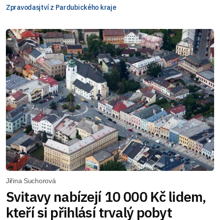
Zpravodasjtví z Pardubického kraje
Jiřina Suchorová
Svitavy nabízejí 10 000 Kč lidem,
kteří si přihlásí trvalý pobyt