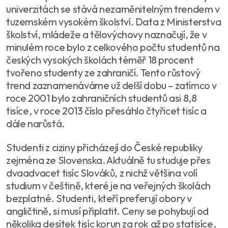
univerzitách se stává nezaměnitelným trendem v
tuzemském vysokém školství. Data z Ministerstva
školství, mládeže a tělovýchovy naznačují, že v
minulém roce bylo z celkového počtu studentů na
českých vysokých školách téměř 18 procent
tvořeno studenty ze zahraničí. Tento růstový
trend zaznamenáváme už delší dobu – zatímco v
roce 2001 bylo zahraničních studentů asi 8,8
tisíce, v roce 2013 číslo přesáhlo čtyřicet tisíc a
dále narůstá.
Studenti z ciziny přicházejí do České republiky
zejména ze Slovenska. Aktuálně tu studuje přes
dvaadvacet tisíc Slováků, z nichž většina volí
studium v češtině, které je na veřejných školách
bezplatné. Studenti, kteří preferují obory v
angličtině, si musí připlatit. Ceny se pohybují od
několika desítek tisíc korun za rok až po statisíce,