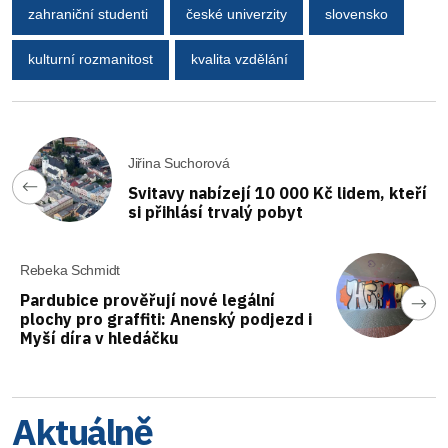
zahraniční studenti
české univerzity
slovensko
kulturní rozmanitost
kvalita vzdělání
Jiřina Suchorová
Svitavy nabízejí 10 000 Kč lidem, kteří
si přihlásí trvalý pobyt
Rebeka Schmidt
Pardubice prověřují nové legální
plochy pro graffiti: Anenský podjezd i
Myší díra v hledáčku
Aktuálně