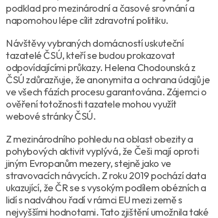
podklad pro mezinárodní a časové srovnání a
napomohou lépe cílit zdravotní politiku.
Návštěvy vybraných domácností uskuteční
tazatelé ČSÚ, kteří se budou prokazovat
odpovídajícími průkazy. Helena Chodounská z
ČSÚ zdůrazňuje, že anonymita a ochrana údajů je
ve všech fázích procesu garantována. Zájemci o
ověření totožnosti tazatele mohou využít
webové stránky ČSÚ.
Z mezinárodního pohledu na oblast obezity a
pohybových aktivit vyplývá, že Češi mají oproti
jiným Evropanům mezery, stejně jako ve
stravovacích návycích. Z roku 2019 pochází data
ukazující, že ČR se s vysokým podílem obézních a
lidí s nadváhou řadí v rámci EU mezi země s
nejvyššími hodnotami. Tato zjištění umožnila také