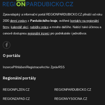
Zpravodajský a informační portál REGIONPARDUBICKO.CZ přináší od roku
2000
denní zprávy
z
Pardubického kraje
, ověřené
kontakty na regionální
firmy
,
kalendář akcí
,
nabídky práce
a mnoho dalšího. Nabízí také účinnou a
cenově dostupnou
regionální inzerci
pro podnikatele i jednotlivce.
O portálu
Inzerce
Přihlášení
Registrace
Archiv Zpráv
RSS
Regionální portály
REGIONPLZEN.CZ
REGIONPARDUBICKO.CZ
REGIONZAPAD.CZ
REGIONVYSOCINA.CZ