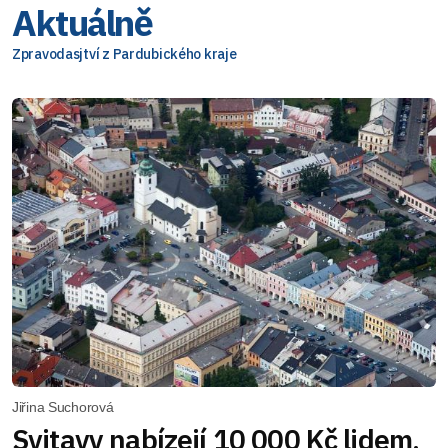
Aktuálně
Zpravodasjtví z Pardubického kraje
Jiřina Suchorová
Svitavy nabízejí 10 000 Kč lidem,