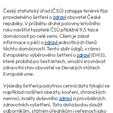
Český statistický úřad (ČSÚ) zahajuje terénní fázi
pravidelného šetření o
zdraví
obyvatel České
republiky. V průběhu druhé poloviny letošního
roku navštíví tazatelé ČSÚ přibližně 9,5 tisíce
domácností po celé zemi. Cílem je získat
informace o péči o
zdraví
jednotlivých členů
těchto domácností. Tento sběr údajů, v rámci
Evropského výběrového šetření o
zdraví
(EHIS),
které probíhá po šesti letech, umožní srovnávat
zdravotní stav obyvatel ve členských státech
Evropské unie.
Výsledky šetření poskytnou cenná data týkající se
například rozšíření obezity, kouření, chronických
nemocí, kvality duševního
zdraví
a prováděných
zdravotních vyšetření. Tato data budou sloužit
odborníkům, státním úředníkům i veřejnosti jako