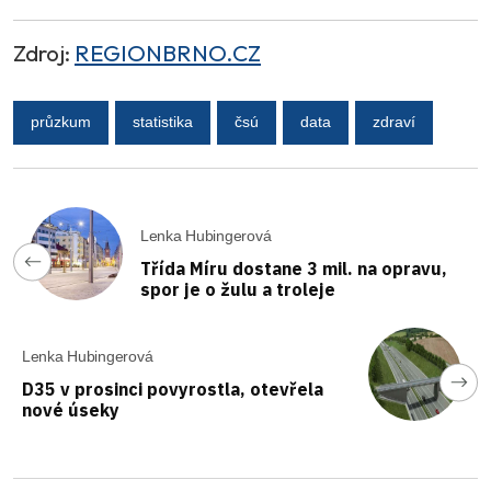
Zdroj:
REGIONBRNO.CZ
průzkum
statistika
čsú
data
zdraví
Lenka Hubingerová
Třída Míru dostane 3 mil. na opravu,
spor je o žulu a troleje
Lenka Hubingerová
D35 v prosinci povyrostla, otevřela
nové úseky