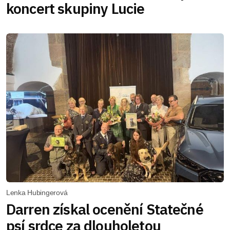
koncert skupiny Lucie
Lenka Hubingerová
Darren získal ocenění Statečné
psí srdce za dlouholetou