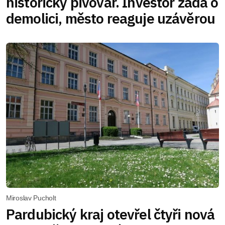
historický pivovar. Investor žádá o
demolici, město reaguje uzávěrou
Miroslav Pucholt
Pardubický kraj otevřel čtyři nová