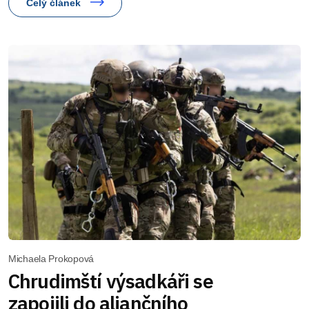
Celý článek
Michaela Prokopová
Chrudimští výsadkáři se
zapojili do aliančního