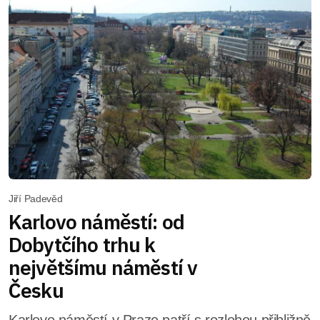
Jiří Padevěd
Karlovo náměstí: od
Dobytčího trhu k
největšímu náměstí v
Česku
Karlovo náměstí v Praze patří s rozlohou přibližně