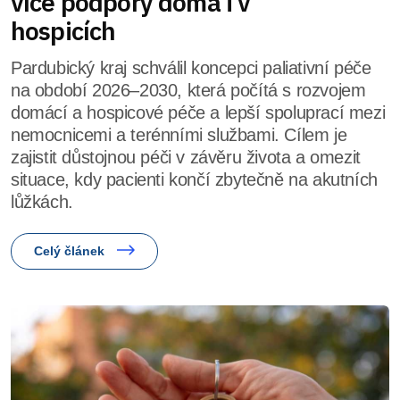
více podpory doma i v
hospicích
Pardubický kraj schválil koncepci paliativní péče
na období 2026–2030, která počítá s rozvojem
domácí a hospicové péče a lepší spoluprací mezi
nemocnicemi a terénními službami. Cílem je
zajistit důstojnou péči v závěru života a omezit
situace, kdy pacienti končí zbytečně na akutních
lůžkách.
Celý článek